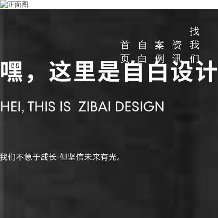
找
首
自
案
资
我
页
白
例
讯
们