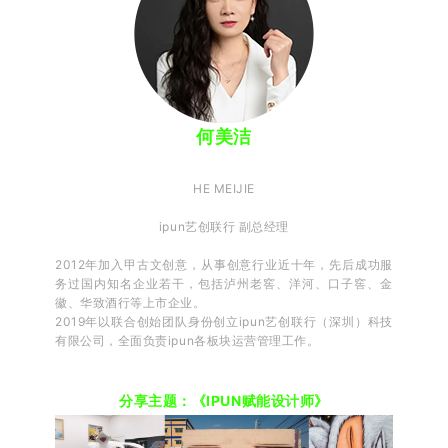
何美洁
HE MEIJIE
ipun艺创联行 副总经理
2012年加入甲古文创意，从事创意行业近十年，先后成功服
务过国内知名企业若干，包括泸州老窖、洋河、口子窖、金
徽、华致酒行等上市企业。
2019年以联合创始团队身份创立ipun艺创联行（深圳）科技
有限公司，全面负责ipun各板块运营管理工作。
分享主题：《IPUN赋能设计师》