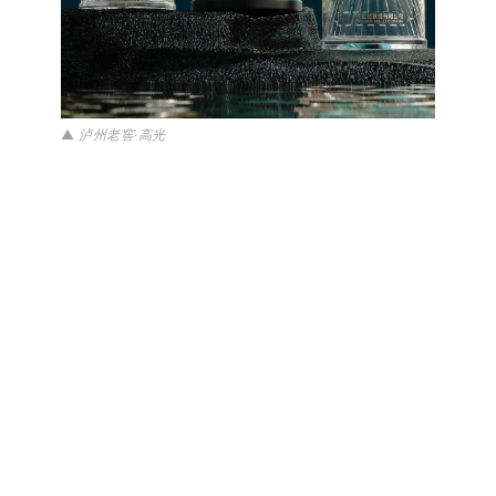
▲
泸州老窖·高光