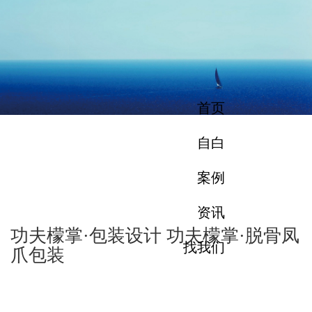
首页
自白
案例
资讯
功夫檬掌·包装设计 功夫檬掌·脱骨凤
找我们
爪包装