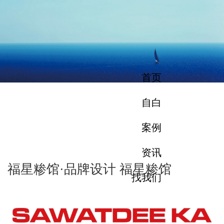
首页
自白
案例
资讯
福星糁馆·品牌设计 福星糁馆
找我们