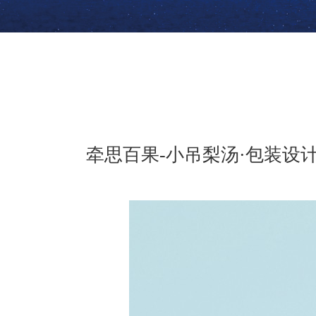
牵思百果-小吊梨汤·包装设计